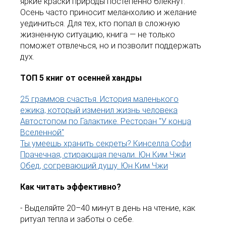
яркие краски природы постепенно блекнут.
Осень часто приносит меланхолию и желание
уединиться. Для тех, кто попал в сложную
жизненную ситуацию, книга — не только
поможет отвлечься, но и позволит поддержать
дух.
ТОП 5 книг от осенней хандры
25 граммов счастья. История маленького
ежика, который изменил жизнь человека
Автостопом по Галактике. Ресторан "У конца
Вселенной"
Ты умеешь хранить секреты? Кинселла Софи
Прачечная, стирающая печали. Юн Ким Чжи
Обед, согревающий душу. Юн Ким Чжи
Как читать эффективно?
- Выделяйте 20–40 минут в день на чтение, как
ритуал тепла и заботы о себе.