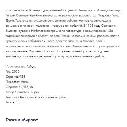
Классик польской литературы, почетный академик Петербургской академии наук,
Генрик Сенкевич был блистательным историческим романистом. Подобно Гюго,
Дюма, Толстому, он сумел описать великие события минувших эпох, уделив
внимание и личности человека – творца этих событий. В 1905 году Сенкевичу
была присуждена Нобелевская премия по литературе с формулировкой «За
выдающиеся заслуги в области эпоса». Роман «Огнем и мечом» рассказывает о
драматических событиях XVII века, происходивших на Украине, в годы
всенародного восстания под началом Богдана Хмельницкого, которое привело к
воссоединению Украины и России. Это увлекательный рассказ о суровых
временах, о смелых людях, ярких характерах, исключительных судьбах.
Издательство: Азбука
Год: 2020
Страниц: 928
Переплёт: мягкий
Формат: 3.7/11.5/18
Автор: Сенкевич Генрик
Тематика: Классическая зарубежная проза
Тираж: 5000
Также выбирают