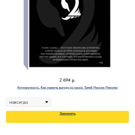
2 694
р.
Антихрупкость. Как извлечь выгоду из хаоса. Талеб Нассим Николас
Заказать