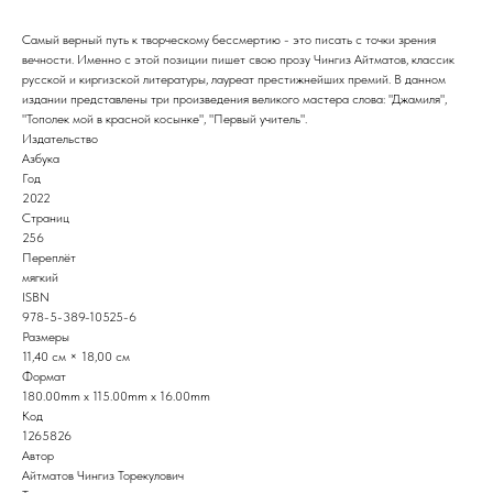
Самый верный путь к творческому бессмертию - это писать с точки зрения
вечности. Именно с этой позиции пишет свою прозу Чингиз Айтматов, классик
русской и киргизской литературы, лауреат престижнейших премий. В данном
издании представлены три произведения великого мастера слова: "Джамиля",
"Тополек мой в красной косынке", "Первый учитель".
Издательство
Азбука
Год
2022
Страниц
256
Переплёт
мягкий
ISBN
978-5-389-10525-6
Размеры
11,40 см × 18,00 см
Формат
180.00mm x 115.00mm x 16.00mm
Код
1265826
Автор
Айтматов Чингиз Торекулович