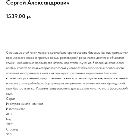
Сергей Александрович
1539,00
р.
В корзину
С помощью этой книги можно в кратчайшие сроки освоить базовые основы грамматики
французского языка и простые формы разговорной речи. Автор доступно объясняет
самые необходимые правила для начального этапа изучения. В пособии использован
особый способ подачи материала,который учитывает психологические особенности
освоения иностранного языка и активизирует различные виды памяти. Большое
количество упражнений, представленных в книге, позволит лучше закрепить освоенный
материал, а подробный разбор примеров непременно поможет выучить французский
язык быстро и легко. Издание предназначено для всех, кто хочет изучать французский
язык.
Серия
Иностранный для новичков
Издательство
АСТ
Год
2021
Страниц
320