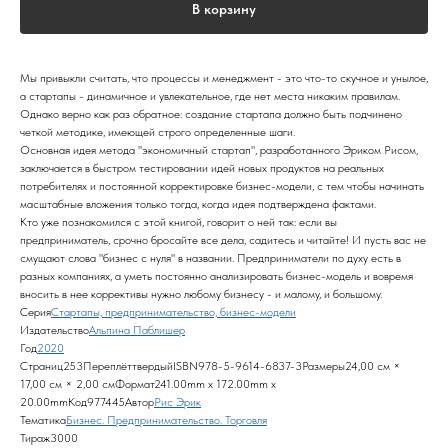
В корзину
Мы привыкли считать, что процессы и менеджмент - это что-то скучное и унылое,
а стартапы - динамичное и увлекательное, где нет места никаким правилам.
Однако верно как раз обратное: создание стартапа должно быть подчинено
четкой методике, имеющей строго определенные шаги.
Основная идея метода "экономичный стартап", разработанного Эриком Рисом,
заключается в быстром тестировании идей новых продуктов на реальных
потребителях и постоянной корректировке бизнес-модели, с тем чтобы начинать
масштабные вложения только тогда, когда идея подтверждена фактами.
Кто уже познакомился с этой книгой, говорит о ней так: если вы
предприниматель, срочно бросайте все дела, садитесь и читайте! И пусть вас не
смущают слова "бизнес с нуля" в названии. Предприниматели по духу есть в
разных компаниях, а уметь постоянно анализировать бизнес-модель и вовремя
вносить в нее коррективы нужно любому бизнесу - и малому, и большому.
Серия
Стартапы, предпринимательство, бизнес-модели
Издательство
Альпина Паблишер
Год
2020
Страниц253ПереплёттвердыйISBN978-5-9614-6837-3Размеры24,00 см ×
17,00 см × 2,00 смФормат241.00mm x 172.00mm x
20.00mmКод977445Автор
Рис Эрик
Тематика
Бизнес. Предпринимательство. Торговля
Тираж3000