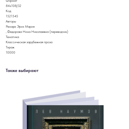
Формат
84x108/32
Код
1521545
Авторы
Ремарк Эрих Мария
, Федорова Нина Николаевна (переводчик)
Тематика
Классическая зарубежная проза
Тираж
10000
Также выбирают