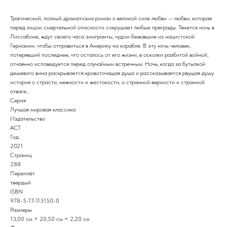
Трагический, полный драматизма роман о великой силе любви — любви, которая
перед лицом смертельной опасности сокрушает любые преграды. Тянется ночь в
Лиссабоне, ждут своего часа эмигранты, чудом бежавшие из нацистской
Германии, чтобы отправиться в Америку на корабле. В эту ночь человек,
потерявший последнее, что осталось от его жизни, в осколки разбитой войной,
отчаянно исповедуется перед случайным встречным. Ночь, когда за бутылкой
дешевого вина раскрывается кровоточащая душа и рассказывается рвущая душу
история о страсти, нежности и жестокости, о странной верности и странной
отваге...
Серия
Лучшая мировая классика
Издательство
АСТ
Год
2021
Страниц
288
Переплёт
твердый
ISBN
978-5-17-113150-0
Размеры
13,00 см × 20,50 см × 2,20 см