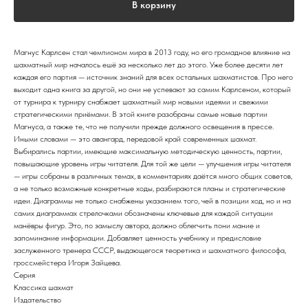
В корзину
Магнус Карлсен стал чемпионом мира в 2013 году, но его громадное влияние на
шахматный мир началось ешё за несколько лет до этого. Уже более десяти лет
каждая его партия — источник знаний для всех остальных шахматистов. Про него
выходит одна книга за другой, но они не успевают за самим Карлсеном, который
от турнира к турниру снабжает шахматный мир новыми идеями и свежими
стратегическими приёмами. В этой книге разобраны самые новые партии
Магнуса, а также те, что не получили прежде должного освещения в прессе.
Иными словами — это авангард, передовой край современных шахмат.
Выбирались партии, имеющие максимальную методическую ценность, партии,
повышающие уровень игры читателя. Для той же цели — улучшения игры читателя
— игры собраны в различных темах, в комментариях даётся много общих советов,
а не только возможные конкретные ходы, разбираются планы и стратегические
идеи. Диаграммы не только снабжены указанием того, чей в позиции ход, но и на
самих диаграммах стрелочками обозначены ключевые для каждой ситуации
манёвры фигур. Это, по замыслу автора, должно облегчить пони мание и
запоминание информации. Добавляет ценность учебнику и предисловие
заслуженного тренера СССР, выдающегося теоретика и шахматного философа,
гроссмейстера Игоря Зайцева.
Серия
Классика шахмат
Издательство