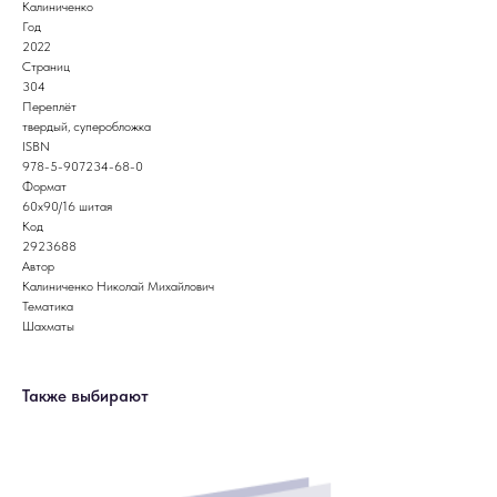
Калиниченко
Год
2022
Страниц
304
Переплёт
твердый, суперобложка
ISBN
978-5-907234-68-0
Формат
60х90/16 шитая
Код
2923688
Автор
Калиниченко Николай Михайлович
Тематика
Шахматы
Также выбирают