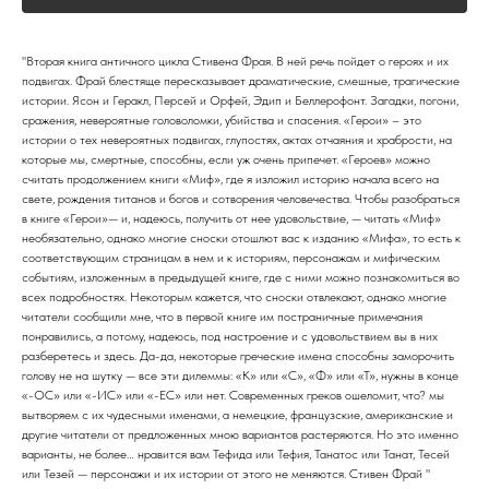
"Вторая книга античного цикла Стивена Фрая. В ней речь пойдет о героях и их
подвигах. Фрай блестяще пересказывает драматические, смешные, трагические
истории. Ясон и Геракл, Персей и Орфей, Эдип и Беллерофонт. Загадки, погони,
сражения, невероятные головоломки, убийства и спасения. «Герои» – это
истории о тех невероятных подвигах, глупостях, актах отчаяния и храбрости, на
которые мы, смертные, способны, если уж очень припечет. «Героев» можно
считать продолжением книги «Миф», где я изложил историю начала всего на
свете, рождения титанов и богов и сотворения человечества. Чтобы разобраться
в книге «Герои»— и, надеюсь, получить от нее удовольствие, — читать «Миф»
необязательно, однако многие сноски отошлют вас к изданию «Мифа», то есть к
соответствующим страницам в нем и к историям, персонажам и мифическим
событиям, изложенным в предыдущей книге, где с ними можно познакомиться во
всех подробностях. Некоторым кажется, что сноски отвлекают, однако многие
читатели сообщили мне, что в первой книге им постраничные примечания
понравились, а потому, надеюсь, под настроение и с удовольствием вы в них
разберетесь и здесь. Да-да, некоторые греческие имена способны заморочить
голову не на шутку — все эти дилеммы: «К» или «С», «Ф» или «Т», нужны в конце
«-ОС» или «-ИС» или «-ЕС» или нет. Современных греков ошеломит, что? мы
вытворяем с их чудесными именами, а немецкие, французские, американские и
другие читатели от предложенных мною вариантов растеряются. Но это именно
варианты, не более… нравится вам Тефида или Тефия, Танатос или Танат, Тесей
или Тезей — персонажи и их истории от этого не меняются. Стивен Фрай "