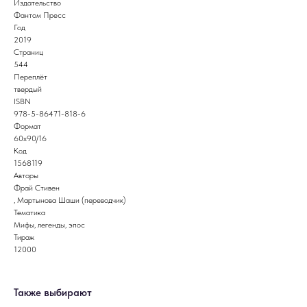
Издательство
Фантом Пресс
Год
2019
Страниц
544
Переплёт
твердый
ISBN
978-5-86471-818-6
Формат
60х90/16
Код
1568119
Авторы
Фрай Стивен
, Мартынова Шаши (переводчик)
Тематика
Мифы, легенды, эпос
Тираж
12000
Также выбирают