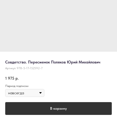
Совдетство. Пересменок Поляков Юрий Михайлович
Артикул:
978-5-17-152592-7
1 975
р.
Период подписки
В корзину