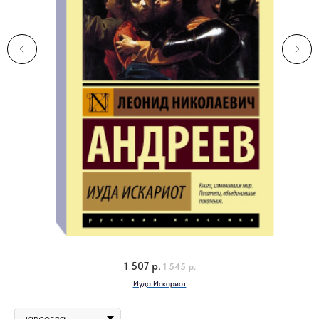
1 507
р.
1 545
р.
ьга
Иуда Искариот