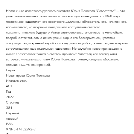
Новая книга известного русского писателя Юрия Полякова "Совдетство" — это
уникальная возможность взглянуть на московскую жизнь далекого 1968 года
глазами двенадцатилетнего советского мальчика, наблюдательного, начитанного,
насмешливого, но искренне ожидающего наступления светлого
коммунистического будущего. Автор виртуозно восстанавливает в мельчайших
подробностях тот, давно исчезнувший мир, с его бескорыстием, чувством
товарищества, искренней верой в справедливость, добро, равенство, несмотря на
встречающиеся еще отдельные недостатки. Не случайно новое произведение
имеет подзаголовок "книга о светлом прошлом". Читателя, как всегда, ждет
встреча с уникальным стилем Юрия Полякова: точным, изящным, образным,
насыщенным тонкой иронией.
Серия
Новая проза Юрия Полякова
Издательство
АСТ
Год
2022
Страниц
384
Переплёт
твердый
ISBN
978-5-17-152592-7