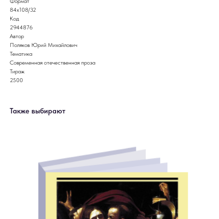
Формат
84x108/32
Код
2944876
Автор
Поляков Юрий Михайлович
Тематика
Современная отечественная проза
Тираж
2500
Также выбирают