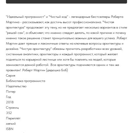
"Идеальный программист" и "Чистый код" - легендарные бестселлеры Роберта
Мартина - рассказывают, как достичь высот профессионализма. "Чистая
архитектура" продолжает эту тему, но не предлагает несколько вариантов в стиле
"решай сам", а объясняет, что именно следует делать, по какой причине и почему
именно такое решение станет принципиально важным для вашего успеха. .Роберт
Мартин дает прямые и лаконичные ответы на ключевые вопросы архитектуры и
дизайна. "Чистую архитектуру" обязаны прочитать разработчики всех уровней,
системные аналитики, архитекторы и каждый программист, который желает
подняться по карьерной лестнице или хотя бы повлиять на людей, которые
занимаются данной работой. .Все архитектуры подчиняются одним и тем же
правилам! .Роберт Мартин (дядюшка Боб)
Серия
Библиотека программиста
Издательство
Питер
Год
2018
Страниц
352
Переплёт
мягкий
ISBN