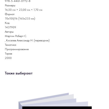
978-5-4461-0772-8
Размеры
16,50 см × 23,00 см × 1,70 см
Формат
70х100/16 (165х233 мм)
Код
1437909
Авторы
Мартин Роберт С.
, Киселев Александр Н. (переводчик)
Тематика
Программирование
Тираж
2000
Также выбирают