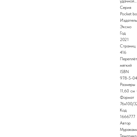
удачной…
Серия
Pocket b
Издатель
Эксмо
Год
2021
Страниц
416
Переплё
мягкий
ISBN
978-5-04
Размеры
11,60 см 
Формат
76x100/3
Код
1666777
Автор
Мураками
Тематика