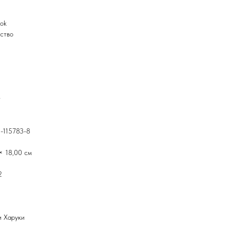
ook
ство
т
-115783-8
× 18,00 см
2
 Харуки