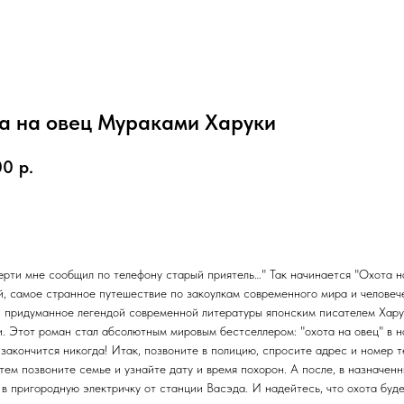
а на овец Мураками Харуки
00
р.
орзину
ерти мне сообщил по телефону старый приятель…" Так начинается "Охота н
й, самое странное путешествие по закоулкам современного мира и человеч
, придуманное легендой современной литературы японским писателем Хару
. Этот роман стал абсолютным мировым бестселлером: "охота на овец" в 
 закончится никогда! Итак, позвоните в полицию, спросите адрес и номер 
тем позвоните семье и узнайте дату и время похорон. А после, в назначенн
 в пригородную электричку от станции Васэда. И надейтесь, что охота буд