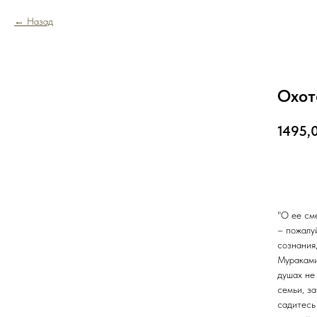
Назад
Охот
1495,
В к
"О ее см
– пожалу
сознания
Мураками
душах не
семьи, за
садитесь