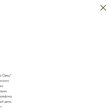
а Овец"
еского
ки
наших
телефона
ый день,
ет