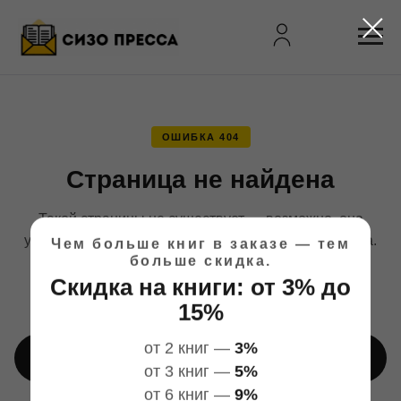
ОШИБКА 404
Страница не найдена
Такой страницы не существует — возможно, она
устарела, была удалена, или в адресе есть опечатка.
Чем больше книг в заказе — тем
больше скидка.
Но мы поможем найти то, что нужно.
Скидка на книги: от 3% до
15%
от 2 книг —
3%
Перейти на главную
от 3 книг —
5%
Найти учреждение в справочнике →
от 6 книг —
9%