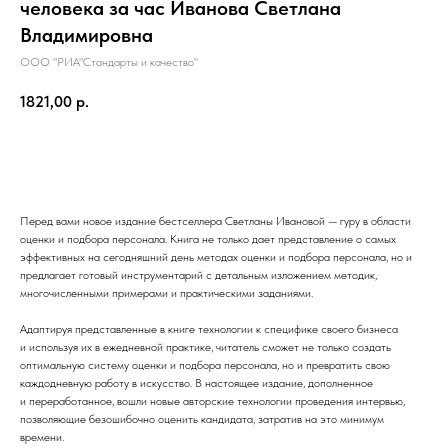
человека за час Иванова Светлана
Владимировна
ООО "РИА"Стандарты и качество"
1821,00
р.
В корзину
Перед вами новое издание бестселлера Светланы Ивановой — гуру в области
оценки и подбора персонала. Книга не только дает представление о самых
эффективных на сегодняшний день методах оценки и подбора персонала, но и
предлагает готовый инструментарий с детальным изложением методик,
многочисленными примерами и практическими заданиями.
Адаптируя представленные в книге технологии к специфике своего бизнеса
и используя их в ежедневной практике, читатель сможет не только создать
оптимальную систему оценки и подбора персонала, но и превратить свою
каждодневную работу в искусство. В настоящее издание, дополненное
и переработанное, вошли новые авторские технологии проведения интервью,
позволяющие безошибочно оценить кандидата, затратив на это минимум
времени.