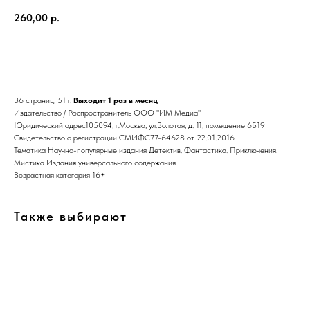
260,00
р.
В корзину
36 страниц, 51 г.
Выходит 1 раз в месяц
Издательство / Распространитель ООО "ИМ Медиа"
Юридический адрес105094, г.Москва, ул.Золотая, д. 11, помещение 6Б19
Свидетельство о регистрации СМИФС77-64628 от 22.01.2016
Тематика Научно-популярные издания Детектив. Фантастика. Приключения.
Мистика Издания универсального содержания
Возрастная категория 16+
Также выбирают