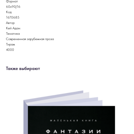
Формат
60x90/16
Код
1670685
Автор
Кей Адам
Тематика
Современная зарубежная проза
Тираж
4000
Также выбирают