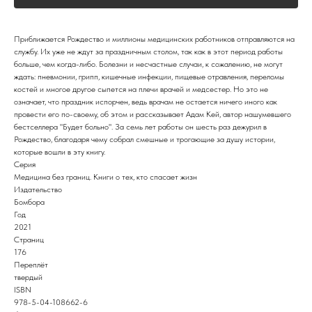
Приближается Рождество и миллионы медицинских работников отправляются на
службу. Их уже не ждут за праздничным столом, так как в этот период работы
больше, чем когда-либо. Болезни и несчастные случаи, к сожалению, не могут
ждать: пневмонии, грипп, кишечные инфекции, пищевые отравления, переломы
костей и многое другое сыпется на плечи врачей и медсестер. Но это не
означает, что праздник испорчен, ведь врачам не остается ничего иного как
провести его по-своему, об этом и рассказывает Адам Кей, автор нашумевшего
бестселлера "Будет больно". За семь лет работы он шесть раз дежурил в
Рождество, благодаря чему собрал смешные и трогающие за душу истории,
которые вошли в эту книгу.
Серия
Медицина без границ. Книги о тех, кто спасает жизн
Издательство
Бомбора
Год
2021
Страниц
176
Переплёт
твердый
ISBN
978-5-04-108662-6