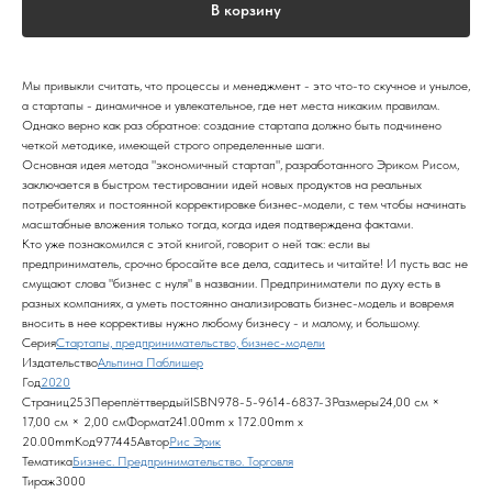
В корзину
Мы привыкли считать, что процессы и менеджмент - это что-то скучное и унылое,
а стартапы - динамичное и увлекательное, где нет места никаким правилам.
Однако верно как раз обратное: создание стартапа должно быть подчинено
четкой методике, имеющей строго определенные шаги.
Основная идея метода "экономичный стартап", разработанного Эриком Рисом,
заключается в быстром тестировании идей новых продуктов на реальных
потребителях и постоянной корректировке бизнес-модели, с тем чтобы начинать
масштабные вложения только тогда, когда идея подтверждена фактами.
Кто уже познакомился с этой книгой, говорит о ней так: если вы
предприниматель, срочно бросайте все дела, садитесь и читайте! И пусть вас не
смущают слова "бизнес с нуля" в названии. Предприниматели по духу есть в
разных компаниях, а уметь постоянно анализировать бизнес-модель и вовремя
вносить в нее коррективы нужно любому бизнесу - и малому, и большому.
Серия
Стартапы, предпринимательство, бизнес-модели
Издательство
Альпина Паблишер
Год
2020
Страниц253ПереплёттвердыйISBN978-5-9614-6837-3Размеры24,00 см ×
17,00 см × 2,00 смФормат241.00mm x 172.00mm x
20.00mmКод977445Автор
Рис Эрик
Тематика
Бизнес. Предпринимательство. Торговля
Тираж3000