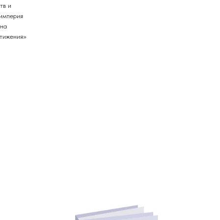
тв и
 империя
 на
стижения»