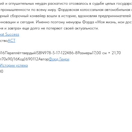
ий и оглушительных неудач раскатисто отозвалось в судьбе целых государс
 промышленности по всему миру. Фордовская колоссальная автомобильная
арный сборочный конвейер вошли в историю, вдохновляя предпринимателей
нновации и сегодня. Именно поэтому мемуары Форда «Моя жизнь, мои до
ня и завтра» еще долго не потеряют своей актуальности.
eat Success
ство
АСТ
16ПереплёттвердыйISBN978-5-17-122486-8Размеры17,00 см × 21,70
т70x90/16Код1690112Автор
Форд Генри
Истории успеха
00