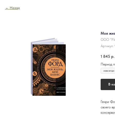
Назад
Моя жиз
ООО "РИ
Артикул:
1 845
р.
Период п
В к
Генри Фо
своего в
консерва