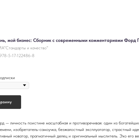
нь, мой бизнес: Сборник с современными комментариями Форд 
А"Стандарты и качество"
978-5-17-122486-8
одписки
орзину
рд — личность поистине масштабная и противоречивая: один из богатейши
ремени, изобретатель-самоучка, безжалостный эксплуататор, страстный иде
тивный новатор, прагматичный делец и оригинальный мыслитель. Эхо его в