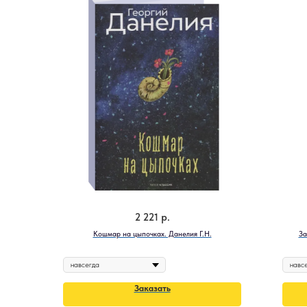
2 221
р.
Кошмар на цыпочках. Данелия Г.Н.
За
Заказать