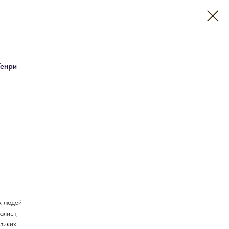
Генри
х людей
алист,
еликих