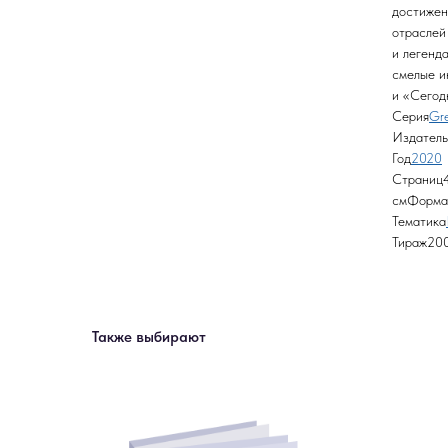
достижен
отраслей
и легенд
смелые и
и «Сегод
Серия
Gr
Издатель
Год
2020
Страниц4
смФорма
Тематика
Тираж20
Также выбирают