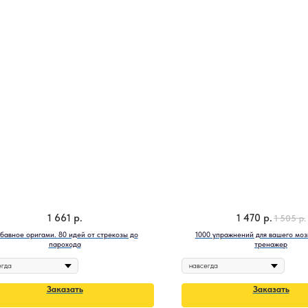
1 661
р.
1 470
р.
1 505
р.
бавное оригами. 80 идей от стрекозы до
1000 упражнений для вашего моз
парохода
тренажер
Заказать
Заказать