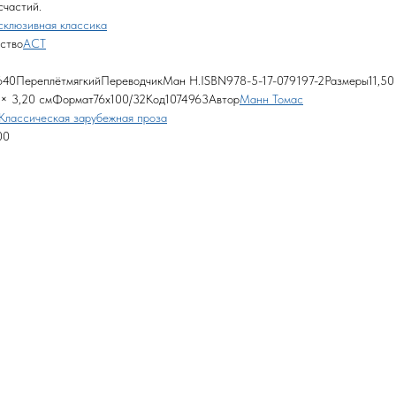
счастий.
склюзивная классика
ство
АСТ
40ПереплётмягкийПереводчикМан Н.ISBN978-5-17-079197-2Размеры11,50
 × 3,20 смФормат76x100/32Код1074963Автор
Манн Томас
Классическая зарубежная проза
00