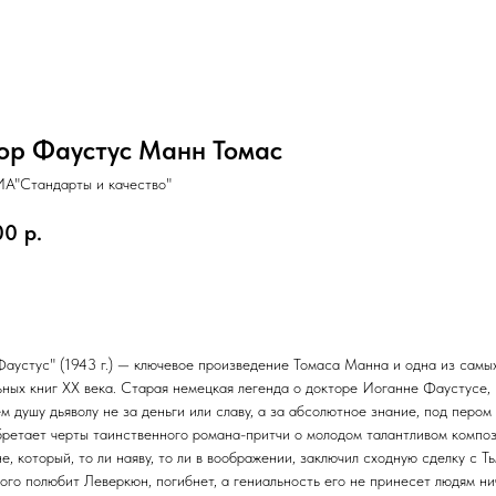
ор Фаустус Манн Томас
А"Стандарты и качество"
00
р.
орзину
Фаустус" (1943 г.) — ключевое произведение Томаса Манна и одна из самы
ьных книг ХХ века. Старая немецкая легенда о докторе Иоганне Фаустусе,
м душу дьяволу не за деньги или славу, а за абсолютное знание, под пером
ретает черты таинственного романа-притчи о молодом талантливом компо
, который, то ли наяву, то ли в воображении, заключил сходную сделку с Ть
кого полюбит Леверкюн, погибнет, а гениальность его не принесет людям ни