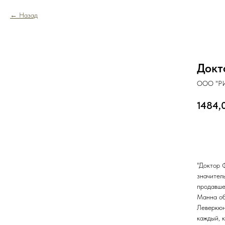
Назад
Докт
ООО "РИ
1484,
В к
"Доктор 
значител
продавше
Манна об
Леверкюне
каждый, 