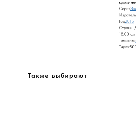
кроме не
Серия
Эк
Издатель
Год
2015
Страниц6
18,00 см
Тематика
Тираж50
Также выбирают