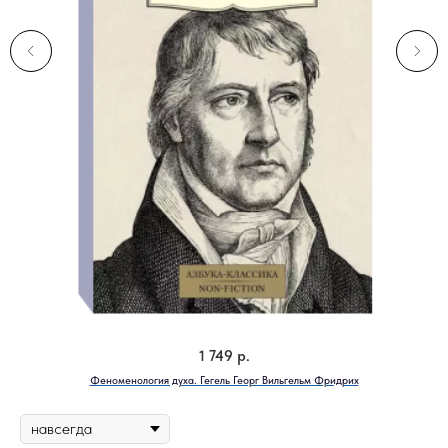
1 749
р.
Феноменология духа. Гегель Георг Вильгельм Фридрих