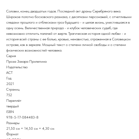
Соловки, конец двадцатых годов. Последний акт драмы Серебряного века.
Широкое полотно босховского размаха, с десятками персонажей, с отчетливыми
следами прошлого и отблесками гроз будущего - и целая жизнь, уместившаяся в
одну осень. Величественная природа - и клубок человеческих судеб, где
невозможно отличить палачей от жертв. Трагическая история одной любви - и
история всей страны с ее болью, кровью, ненавистью, отраженная в Соловецком
острове, как в зеркале. Мощный текст о степени личной свободы и о степени
физических возможностей человека.
Серия
Проза Захара Прилепина
Издательство
АСТ
Год
2021
Страниц
752
Переплёт
твердый
ISBN
978-5-17-084483-8
Размеры
21,50 см × 14,50 см × 4,30 см
Формат