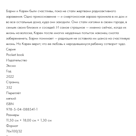
Барни и Карен были счастливы, пока не стали жертвами радиоактивного
заражения. Одно прикосновение — и смертоносная зараза проникла в их дом и
во все остальные дома, куда они заходили. Они стали изгоями в своем городе, в
семьях своих близких и соседей. И самое страшное — именно сейчас, когда их
жизнь на волоске, Карен после многих неудачных попыток наконец смогла
забеременеть. Барни понимает — радиация не оставила им шанса на счастливую
жизнь. Но Карен верит, что ее любовь к неродившемуся ребенку сотворит чудо.
Серия
Pocket book
Издательство
Эксмо
Год
2022
Страниц
352
Переплёт
мягкий
ISBN
978-5-04-088541-1
Размеры
11,50 см × 18,00 см × 1,30 см
Формат
76x100/32