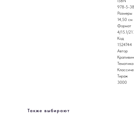
ISBN
978-5-38
Размеры
14,50 см
Формат
4/15.1/21.
Код
1524744
Автор
Крапивин
Тематика
Классиче
Тираж
3000
Также выбирают