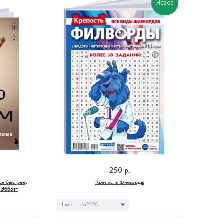
Новое
250
р.
ся быстрее,
Крепость Филворды
 Эбботт