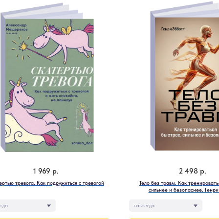
1 969
р.
2 498
р.
ертью тревога. Как подружиться с тревогой
Тело без травм. Как тренировать
сильнее и безопаснее. Генри