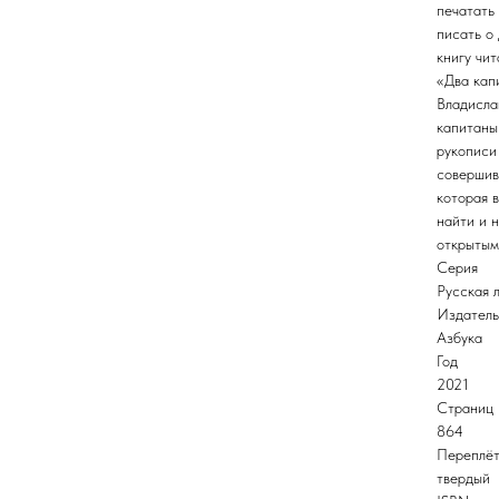
печатать
писать о
книгу чи
«Два кап
Владисла
капитаны
рукописи
совершив
которая в
найти и н
открытым
Серия
Русская 
Издатель
Азбука
Год
2021
Страниц
864
Переплё
твердый