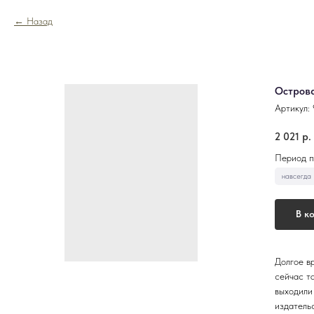
Назад
Острова
Артикул:
2 021
р.
Период п
В к
Долгое в
сейчас т
выходили
издательс