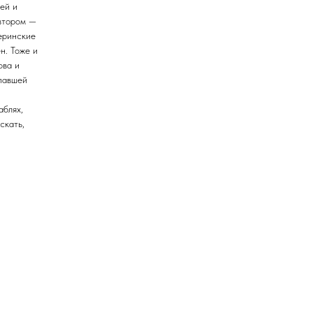
тей и
 втором —
веринские
н. Тоже и
ова и
павшей
аблях,
скать,