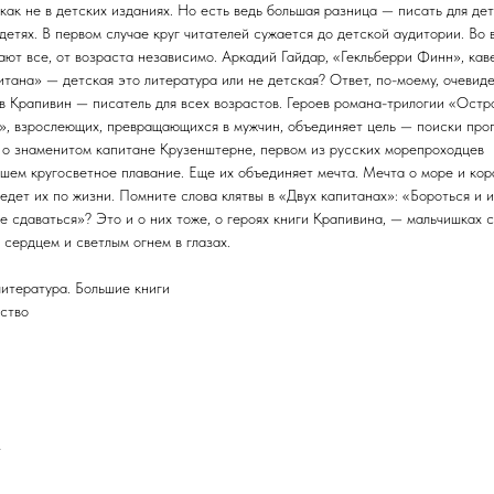
 как не в детских изданиях. Но есть ведь большая разница — писать для де
 детях. В первом случае круг читателей сужается до детской аудитории. Во
тают все, от возраста независимо. Аркадий Гайдар, «Гекльберри Финн», ка
итана» — детская это литература или не детская? Ответ, по-моему, очевиде
в Крапивин — писатель для всех возрастов. Героев романа-трилогии «Остр
», взрослеющих, превращающихся в мужчин, объединяет цель — поиски про
 о знаменитом капитане Крузенштерне, первом из русских морепроходцев
шем кругосветное плавание. Еще их объединяет мечта. Мечта о море и кор
едет их по жизни. Помните слова клятвы в «Двух капитанах»: «Бороться и и
е сдаваться»? Это и о них тоже, о героях книги Крапивина, — мальчишках с
 сердцем и светлым огнем в глазах.
литература. Большие книги
ство
т