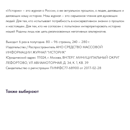
«Историк» – это журнал о России, о ее актуальном прошлом, о людях, делавших и
делающих нашу историю. Наш журнал – это серьезное чтение для думающих
людей. Для тех, кто испытывает потребность в консервативном знании о прошлом
и настоящем. Для тех, кто не согласен с попытками интерпретировать историю
нашей Родины лишь как цепь реализованных негативных альтернатив.
Выходит 6 раз в полугодие. 80 – 96 страниц, 240 – 280 г.
Издательство / Распространитель АНО СРЕДСТВО МАССОВОЙ
ИНФОРМАЦИИ ЖУРНАЛ "ИСТОРИК"
Юридический адрес 111024, г. Москва, ВН.ТЕР.Г. МУНИЦИПАЛЬНЫЙ ОКРУГ
ЛЕФОРТОВО, УЛ АВИАМОТОРНАЯ, Д. 34, К. 1, КВ. 39
Свидетельство о регистрации ПИ№ФС77-68900 от 2017-02-28
Также выбирают