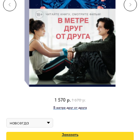
1 570
р.
1 670
р.
В метре друг от друга
К
Заказать