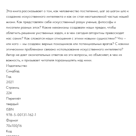
Эта книга рассказывает о том, как человечество постепенно, шаг за шагом шло к
созданию искусственного интеллекта и как он стал неотъемлемой частью нашей
жизни. Как представляли себе искусственный разум ученые, философы и
писатели разных эпох? Какие механизмы создавали наши предки, чтобы
облегчить решение умственных задач, и в чем сегодня алгоритмы превосходят
нас самих? Как сложатся наши отношения с этими новыми сущностями? Что –
или кого – мы создаем: верных помощников или потенциальных врагов? С какими
этическими проблемами связано использование искусственного интеллекта?
Автор не дает окончательных ответов на эти вопросы, но объясняет, в чем их
важность, и призывает читателя поразмышлять над ними.
Издательство
Синдбад
Год
2021
Страниц
224
Переплёт
твердый
ISBN
978-5-00131-162-1
Формат
70х100/16
Код