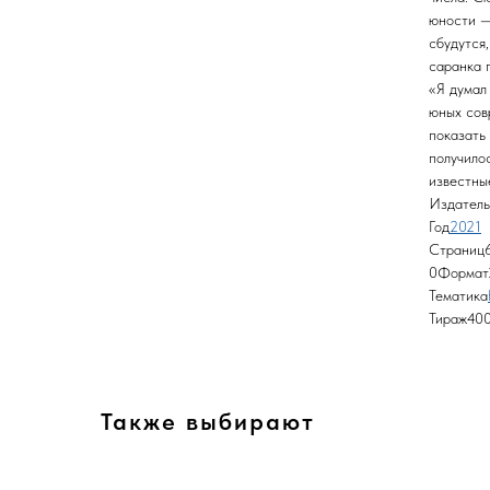
юности —
сбудутся
саранка 
«Я думал
юных сов
показать
получилос
известные
Издатель
Год
2021
Страниц
0Формат2
Тематика
Тираж40
Также выбирают