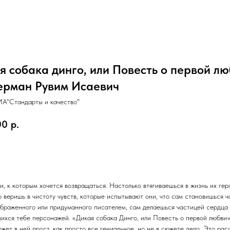
я собака динго, или Повесть о первой л
рман Рувим Исаевич
А"Стандарты и качество"
00
р.
орзину
и, к которым хочется возвращаться. Настолько втягиваешься в жизнь их гер
о веришь в чистоту чувств, которые испытывают они, что сам становишься 
ображенного или придуманного писателем, сам делаешься частицей сердца
ихся тебе персонажей. «Дикая собака Динго, или Повесть о первой любви»
жет в ней прост, как просто все гениальное, но не в сюжете дело. Это рас