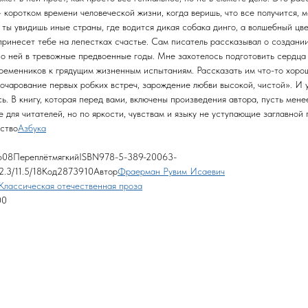
 коротком времени человеческой жизни, когда веришь, что все получится, 
, ты увидишь иные страны, где водится дикая собака динго, а волшебный цв
принесет тебе на лепестках счастье. Сам писатель рассказывал о создании
 о ней в тревожные предвоенные годы. Мне захотелось подготовить сердца
ременников к грядущим жизненным испытаниям. Рассказать им что-то хор
 очарование первых робких встреч, зарождение любви высокой, чистой». И 
ь. В книгу, которая перед вами, включены произведения автора, пусть мене
 для читателей, но по яркости, чувствам и языку не уступающие заглавной 
ство
Азбука
608ПереплётмягкийISBN978-5-389-20063-
.3/11.5/18Код2873910Автор
Фраерман Рувим Исаевич
Классическая отечественная проза
00