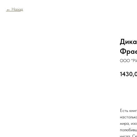
Назад
Дика
Фрае
ООО "РИ
1430,
В к
Есть книг
настольк
мира, из
полюбивш
числа. Сю