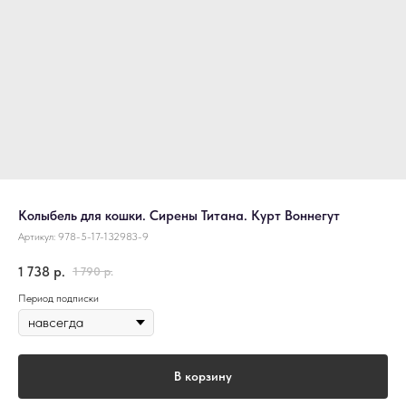
Колыбель для кошки. Сирены Титана. Курт Воннегут
Артикул:
978-5-17-132983-9
1 738
р.
1 790
р.
Период подписки
В корзину