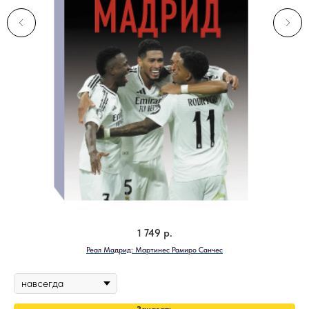
1 749
р.
Реал Мадрид: Мартинес Рамиро Санчес