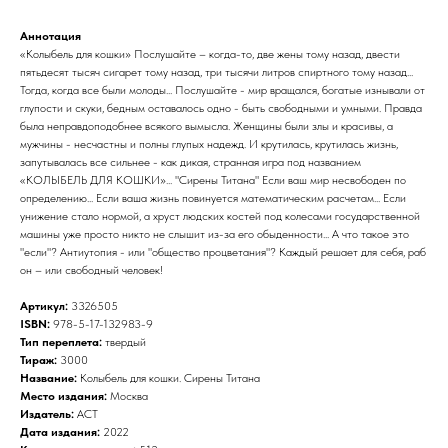
Аннотация
«Колыбель для кошки» Послушайте – когда-то, две жены тому назад, двести
пятьдесят тысяч сигарет тому назад, три тысячи литров спиртного тому назад...
Тогда, когда все были молоды... Послушайте - мир вращался, богатые изнывали от
глупости и скуки, бедным оставалось одно - быть свободными и умными. Правда
была неправдоподобнее всякого вымысла. Женщины были злы и красивы, а
мужчины - несчастны и полны глупых надежд. И крутилась, крутилась жизнь,
запутывалась все сильнее - как дикая, странная игра под названием
«КОЛЫБЕЛЬ ДЛЯ КОШКИ»... "Сирены Титана" Если ваш мир несвободен по
определению... Если ваша жизнь повинуется математическим расчетам... Если
унижение стало нормой, а хруст людских костей под колесами государственной
машины уже просто никто не слышит из-за его обыденности... А что такое это
"если"? Антиутопия - или "общество процветания"? Каждый решает для себя, раб
он – или свободный человек!
Артикул:
3326505
ISBN:
978-5-17-132983-9
Тип переплета:
твердый
Тираж:
3000
Название:
Колыбель для кошки. Сирены Титана
Место издания:
Москва
Издатель:
АСТ
Дата издания:
2022