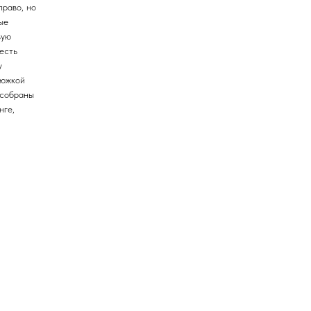
право, но
ые
вую
есть
у
нюжкой
 собраны
нге,