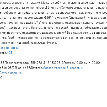
вопросы, а задать их некому? Можете горбиться и щуриться дальше – ваше 
а свои вопросы вы точно найдете! В книге «Хулифак: умные ответы на нелеп
и наоборот» вы найдете ответы на такие вопросы как: - как влияет на миро
у то, что за нами всеми следит ФБР (по мнению Сноудена)? - у всех стран 
долг, кому они все должны? У кого все страны одалживают деньги, неужели 
дов? - можно ли стать богатым, ничего не делая? - нужно ли обмазывать де
и как посчитать адекватность доходов к риску? Все самые важные вопросы
ниге. Горб и плохое зрение не исправятся, а вот в финансах, акциях, трейди
 кредитах и т.д. разбиться лучше будете.
езда нонфикшн
ство
АСТ
88ПереплёттвердыйISBN978-5-17-133203-7Размеры12,50 см × 20,00
т84x108/32Код1663850Автор
Марков Алексей Викторович
Другие издания
00