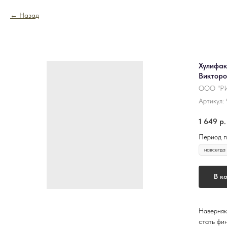
Назад
Хулифак
Викторо
ООО "РИ
Артикул:
1 649
р.
Период п
В к
Наверняк
стать фи