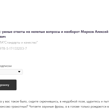
: умные ответы на нелепые вопросы и наоборот Марков Алексей
вич
А"Стандарты и качество"
978-5-17-133203-7
одписки
орзину
а у вас такое было, сидите скрючившись, в неудобной позе, щуритесь и пы
нансово грамотным? Читаете заумные фразы, а в голове только рождаются 