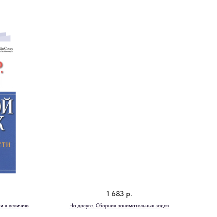
1 683
р.
и к величию
На досуге. Сборник занимательных задач