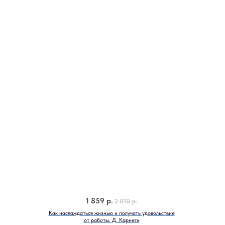
1 859
р.
2 010
р.
Как наслаждаться жизнью и получать удовольствие
от работы. Д. Карнеги