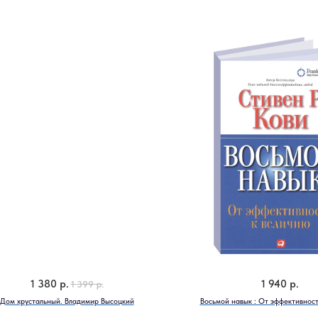
1 380
р.
1 940
р.
1 399
р.
Дом хрустальный. Владимир Высоцкий
Восьмой навык : От эффективност