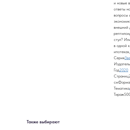
и новые 
ответы н
вопросы 
экономик
внешний 
рептилои
стул? Ил
в одной к
ипотеках,
Серия
Зв
Издатель
Год
2020
Страниц2
смФорма
Тематика
Тираж50
Также выбирают