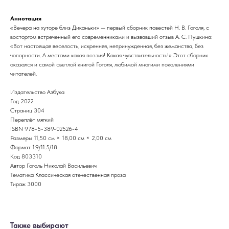
Аннотация
«Вечера на хуторе близ Диканьки» — первый сборник повестей Н. В. Гоголя, с
восторгом встреченный его современниками и вызвавший отзыв А. С. Пушкина:
«Вот настоящая веселость, искренняя, непринужденная, без жеманства, без
чопорности. А местами какая поэзия! Какая чувствительность!» Этот сборник
оказался и самой светлой книгой Гоголя, любимой многими поколениями
читателей.
Издательство Азбука
Год 2022
Страниц 304
Переплёт мягкий
ISBN 978-5-389-02526-4
Размеры 11,50 см × 18,00 см × 2,00 см
Формат 1.9/11.5/18
Код 803310
Автор Гоголь Николай Васильевич
Тематика Классическая отечественная проза
Тираж 3000
Также выбирают