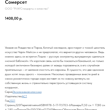
Сомерсет
ООО "РИА"Стандарты и качество"
1408,00
р.
В корзину
Уезжая на Рождество в Париж, богатый наследник, аристократ и тонкий ценитель
искусства Чарли Мейсон и не предполагал, что вернется другим человеком. Ведь
именно здесь он встретил Лидию – русскую эмигрантку, вынужденную сделаться
«ночной бабочкой». Их короткая связь могла бы показаться банальной, но только
молодой англичанин безмерно далек от жажды поразвлечься, а его случайная
приятельница – от желания очистить его карманы. В сущности, эти две одинокие
души хотят лишь одного – понимания. Несколько проведенных вместе дней в
самом романтичном городе мира заставят их по-новому взглянуть на
собственную жизнь и стремительно перестроить устоявшуюся систему
координат…
Серия
Эксклюзивная классика
Издательство
АСТ
Год
2021
Страниц320ПереплётмягкийISBN978-5-17-115703-6Размеры11,50 см × 17,80 см
× 1,80 смФормат76x100/32Код1571619АвторыОблонская Раиса Ефимовна