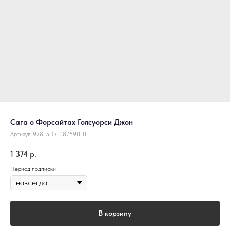
Сага о Форсайтах Голсуорси Джон
Артикул:
978-5-17-087590-0
1 374
р.
Период подписки
В корзину