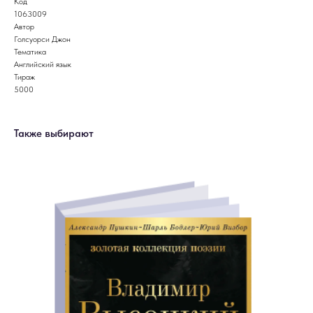
Код
1063009
Автор
Голсуорси Джон
Тематика
Английский язык
Тираж
5000
Также выбирают