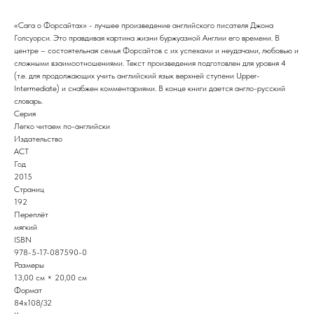
«Сага о Форсайтах» - лучшее произведение английского писателя Джона
Голсуорси. Это правдивая картина жизни буржуазной Англии его времени. В
центре – состоятельная семья Форсайтов с их успехами и неудачами, любовью и
сложными взаимоотношениями. Текст произведения подготовлен для уровня 4
(т.е. для продолжающих учить английский язык верхней ступени Upper-
Intermediate) и снабжен комментариями. В конце книги дается англо-русский
словарь.
Серия
Легко читаем по-английски
Издательство
АСТ
Год
2015
Страниц
192
Переплёт
мягкий
ISBN
978-5-17-087590-0
Размеры
13,00 см × 20,00 см
Формат
84x108/32