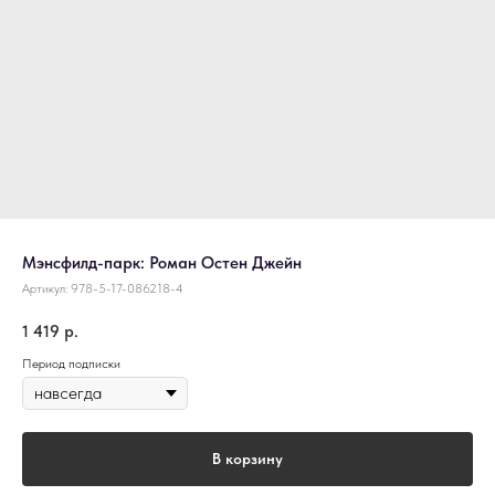
Мэнсфилд-парк: Роман Остен Джейн
Артикул:
978-5-17-086218-4
1 419
р.
Период подписки
В корзину