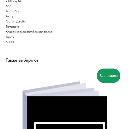
76x100/32
Код
1678863
Автор
Остен Джейн
Тематика
Классическая зарубежная проза
Тираж
5000
Также выбирают
Бестселлер