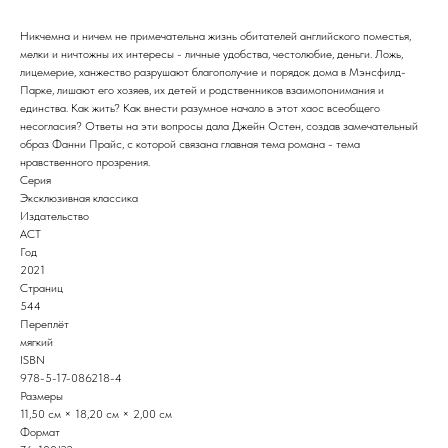
Никчемна и ничем не примечательна жизнь обитателей английского поместья,
мелки и ничтожны их интересы - личные удобства, честолюбие, деньги. Ложь,
лицемерие, ханжество разрушают благополучие и порядок дома в Мэнсфилд-
Парке, лишают его хозяев, их детей и родственников взаимопонимания и
единства. Как жить? Как внести разумное начало в этот хаос всеобщего
несогласия? Ответы на эти вопросы дала Джейн Остен, создав замечательный
образ Фанни Прайс, с которой связана главная тема романа - тема
нравственного прозрения.
Серия
Эксклюзивная классика
Издательство
АСТ
Год
2021
Страниц
544
Переплёт
мягкий
ISBN
978-5-17-086218-4
Размеры
11,50 см × 18,20 см × 2,00 см
Формат