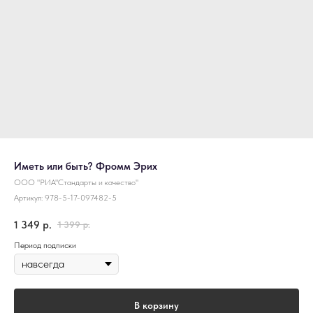
Иметь или быть? Фромм Эрих
ООО "РИА"Стандарты и качество"
Артикул:
978-5-17-097482-5
1 349
р.
1 399
р.
Период подписки
В корзину