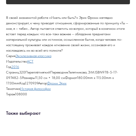
В своей знаменитой работе «Иметь или быть?» Эрих Фромм наглядно
демонстрирует, к чему приводят отношения, сформированные по принципу «Ты –
мне, я – тебе»... Автор пытается ответить на вопрос, который в конечном итоге
встает перед каждым: что все-таки важнее – обладание предметами
материальной культуры или истинное, осмысленное бытие, когда человек по-
настоящему проживает каждое мгновение своей жизни, осознавая его и
наслаждаясь им во всей его полноте?
Серия
Эксклюзивная классика
Издательство
АСТ
Год
2016
Страниц320ПереплётмягкийПереводчикТелятникова, Э.М.ISBN978-5-17-
097482-5Размеры11,50 см × 18,00 смФормат180.00mm x 115.00mm x
17.00mmКод1270939Автор
Фромм Эрих
Тематика
История философии
Тираж108000
Также выбирают