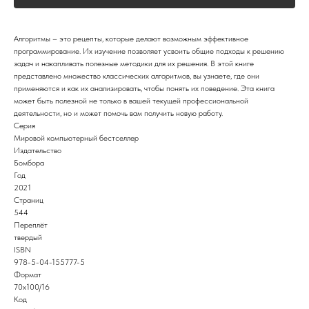
Алгоритмы – это рецепты, которые делают возможным эффективное
программирование. Их изучение позволяет усвоить общие подходы к решению
задач и накапливать полезные методики для их решения. В этой книге
представлено множество классических алгоритмов, вы узнаете, где они
применяются и как их анализировать, чтобы понять их поведение. Эта книга
может быть полезной не только в вашей текущей профессиональной
деятельности, но и может помочь вам получить новую работу.
Серия
Мировой компьютерный бестселлер
Издательство
Бомбора
Год
2021
Страниц
544
Переплёт
твердый
ISBN
978-5-04-155777-5
Формат
70x100/16
Код