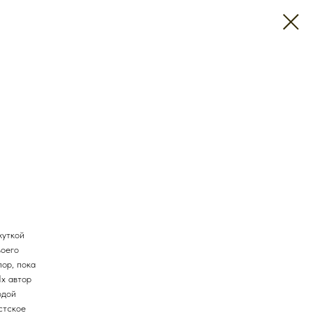
жуткой
воего
пор, пока
Их автор
одой
стское