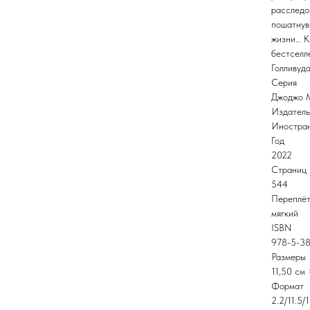
расследо
пошатнув
жизни… К
бестселл
Голливуда
Серия
Джоджо М
Издатель
Иностра
Год
2022
Страниц
544
Переплё
мягкий
ISBN
978-5-38
Размеры
11,50 см 
Формат
2.2/11.5/