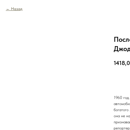
Назад
Посл
Джо
1418,
В к
1960 год
автомоби
богатого 
она не н
признава
репортер