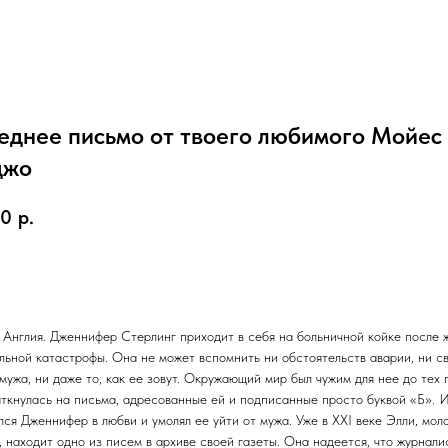
еднее письмо от твоего любимого Мойес
джо
00
р.
орзину
. Англия. Дженнифер Стерлинг приходит в себя на больничной койке после 
льной катастрофы. Она не может вспомнить ни обстоятельств аварии, ни с
мужа, ни даже то, как ее зовут. Окружающий мир был чужим для нее до тех 
аткнулась на письма, адресованные ей и подписанные просто буквой «Б». 
лся Дженнифер в любви и умолял ее уйти от мужа. Уже в XXI веке Элли, мол
, находит одно из писем в архиве своей газеты. Она надеется, что журнали