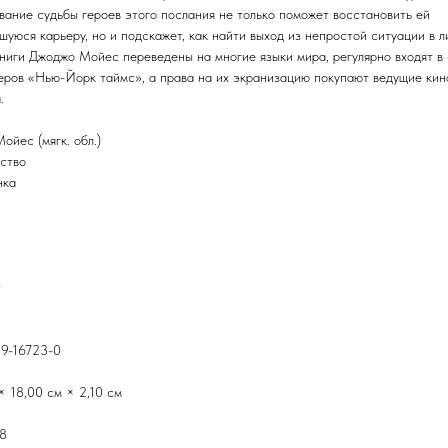
вание судьбы героев этого послания не только поможет восстановить ей
шуюся карьеру, но и подскажет, как найти выход из непростой ситуации в л
ниги Джоджо Мойес переведены на многие языки мира, регулярно входят в
еров «Нью-Йорк таймс», а права на их экранизацию покупают ведущие кин
.
ойес (мягк. обл.)
ство
нка
т
9-16723-0
× 18,00 см × 2,10 см
18