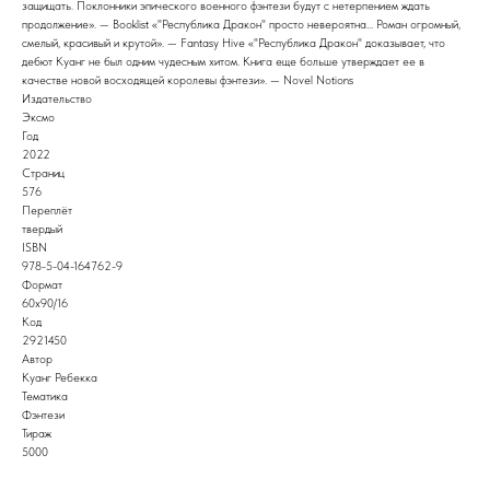
защищать. Поклонники эпического военного фэнтези будут с нетерпением ждать
продолжение». — Booklist «"Республика Дракон" просто невероятна... Роман огромный,
смелый, красивый и крутой». — Fantasy Hive «"Республика Дракон" доказывает, что
дебют Куанг не был одним чудесным хитом. Книга еще больше утверждает ее в
качестве новой восходящей королевы фэнтези». — Novel Notions
Издательство
Эксмо
Год
2022
Страниц
576
Переплёт
твердый
ISBN
978-5-04-164762-9
Формат
60x90/16
Код
2921450
Автор
Куанг Ребекка
Тематика
Фэнтези
Тираж
5000