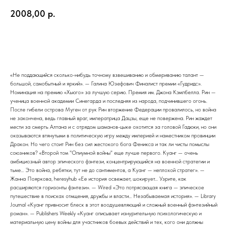
2008,00
р.
В корзину
«Не поддающийся сколько-нибудь точному взвешиванию и обмериванию талант —
большой, самобытный и яркий». — Галина Юзефович Финалист премии «Гудридс».
Номинация на премию «Хьюго» за лучшую серию. Премия им. Джона Кэмпбелла. Рин —
ученица военной академии Синегарда и последняя из народа, подчинившего огонь.
После гибели острова Муген от рук Рин вторжение Федерации провалилось, но война
не закончена, ведь главный враг, императрица Дацзы, еще не повержена. Рин жаждет
мести за смерть Алтана и с отрядом шаманов-цыке охотится за головой Гадюки, но они
оказываются втянутыми в политическую игру между империей и наместником провинции
Дракон. Но чего стоит Рин без сил жестокого бога Феникса и так ли чисты помыслы
союзников? «Второй том "Опиумной войны" еще лучше первого. Куанг — очень
амбициозный автор эпического фэнтези, концентрирующийся на военной стратегии и
тьме… Это война, ребятки, тут не до сантиментов, а Куанг — неплохой стратег». —
Жанна Пояркова, heresyhub «Ее история освежает, шокирует... Узрите, как
расширяются горизонты фэнтези». — Wired «Это потрясающая книга — эпическое
путешествие в поисках отмщения, дружбы и власти… Незабываемая история». — Library
Journal «Куанг привносит блеск в этот воодушевляющий и сложный военный фэнтезийный
роман». — Publishers Weekly «Куанг описывает изнурительную психологическую и
материальную цену войны для участников боевых действий и тех, кого они должны