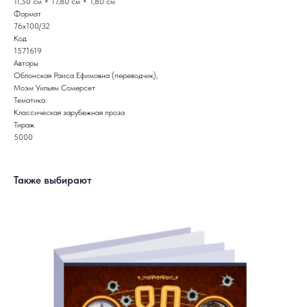
11,50 см × 17,80 см × 1,80 см
Формат
76x100/32
Код
1571619
Авторы
Облонская Раиса Ефимовна (переводчик),
Моэм Уильям Сомерсет
Тематика
Классическая зарубежная проза
Тираж
5000
Также выбирают