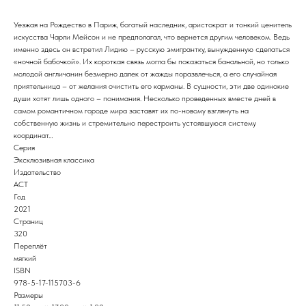
Уезжая на Рождество в Париж, богатый наследник, аристократ и тонкий ценитель
искусства Чарли Мейсон и не предполагал, что вернется другим человеком. Ведь
именно здесь он встретил Лидию – русскую эмигрантку, вынужденную сделаться
«ночной бабочкой». Их короткая связь могла бы показаться банальной, но только
молодой англичанин безмерно далек от жажды поразвлечься, а его случайная
приятельница – от желания очистить его карманы. В сущности, эти две одинокие
души хотят лишь одного – понимания. Несколько проведенных вместе дней в
самом романтичном городе мира заставят их по-новому взглянуть на
собственную жизнь и стремительно перестроить устоявшуюся систему
координат…
Серия
Эксклюзивная классика
Издательство
АСТ
Год
2021
Страниц
320
Переплёт
мягкий
ISBN
978-5-17-115703-6
Размеры