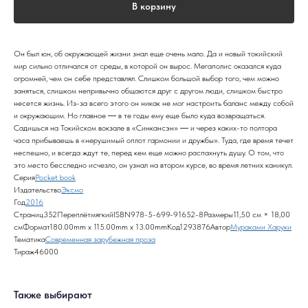
В корзину
Он был юн, об окружающей жизни знал еще очень мало. Да и новый токийский
мир сильно отличался от среды, в которой он вырос. Мегаполис оказался куда
огромней, чем он себе представлял. Слишком большой выбор того, чем можно
заняться, слишком непривычно общаются друг с другом люди, слишком быстро
несется жизнь. Из-за всего этого он никак не мог настроить баланс между собой
и окружающим. Но главное ― в те годы ему еще было куда возвращаться.
Садишься на Токийском вокзале в «Синкансэн» ― и через каких-то полтора
часа прибываешь в «нерушимый оплот гармонии и дружбы». Туда, где время течет
неспешно, и всегда ждут те, перед кем еще можно распахнуть душу. О том, что
это место бесследно исчезло, он узнал на втором курсе, во время летних каникул.
Серия
Pocket book
Издательство
Эксмо
Год
2016
Страниц352ПереплётмягкийISBN978-5-699-91652-8Размеры11,50 см × 18,00
смФормат180.00mm x 115.00mm x 13.00mmКод1293876Автор
Мураками Харуки
Тематика
Современная зарубежная проза
Тираж46000
Также выбирают