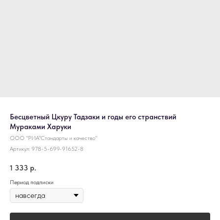
Бесцветный Цкуру Тадзаки и годы его странствий
Мураками Харуки
ООО "РИА"Стандарты и качество"
Артикул:
978-5-699-91652-8
1 333
р.
Период подписки