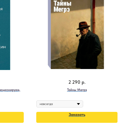
2 290
р.
люционируем,
Тайны Мегрэ
Заказать