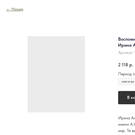
Назад
Воспоми
Ирина 
Артикул:
2 118
р.
Период п
В к
Ирина Ан
имени А.
мир. Те в