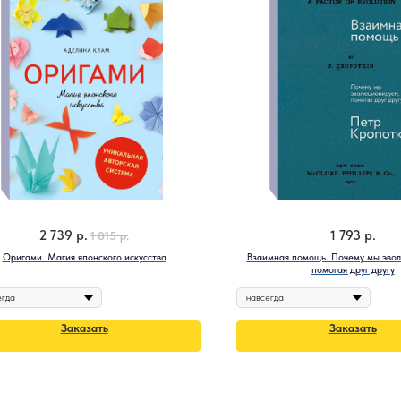
2 739
р.
1 793
р.
1 815
р.
Оригами. Магия японского искусства
Взаимная помощь. Почему мы эво
помогая друг другу
Заказать
Заказать