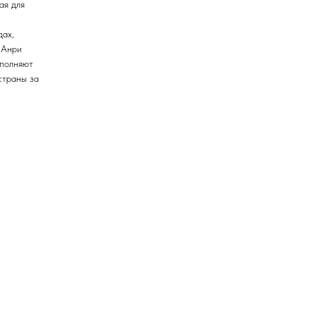
ая для
дах,
 Анри
ополняют
страны за