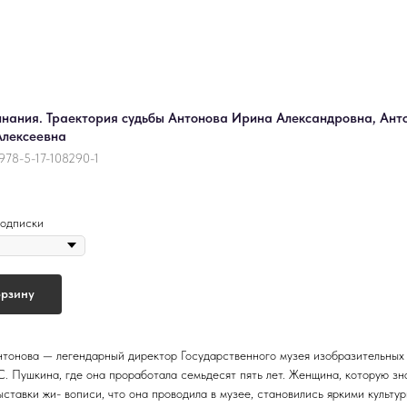
нания. Траектория судьбы Антонова Ирина Александровна, Ант
Алексеевна
978-5-17-108290-1
одписки
орзину
тонова — легендарный директор Государственного музея изобразительных
С. Пушкина, где она проработала семьдесят пять лет. Женщина, которую зн
ыставки жи- вописи, что она проводила в музее, становились яркими культу