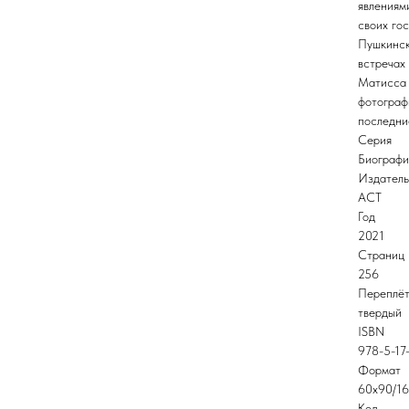
явлениям
своих го
Пушкинск
встречах
Матисса 
фотограф
последни
Серия
Биографи
Издатель
АСТ
Год
2021
Страниц
256
Переплё
твердый
ISBN
978-5-17
Формат
60x90/16
Код