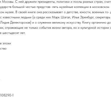
и Москвы. С ней дружили президенты, политики и послы разных стран, счит
сударств большой честью представ- лять музейные коллекции в московском
ом музее. В своей книге она рассказывает о детстве, юности, военных го- 
 с известными людьми (а среди них Марк Шагал, Илья Эренбург, секретарь
Лидия Делекторская) и о служении великому искусству. Книгу органично д
ии, отражающие не только события жизни автора, но и культурной истории 
е шестьдесят лет.
я эпохи
ство
т
-108290-1