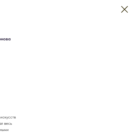
онова
 искусств
ал весь
рными