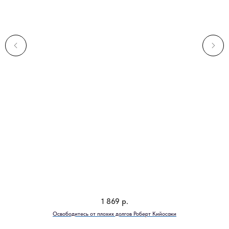
1 869
р.
Освободитесь от плохих долгов Роберт Кийосаки