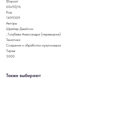
Формат
60x90/16
Код
1499309
Авторы
Шрейер Джейсон
, Голубева Александра (переводчик)
Тематика
Создание и обработка мультимедиа
Тираж
5000
Также выбирают