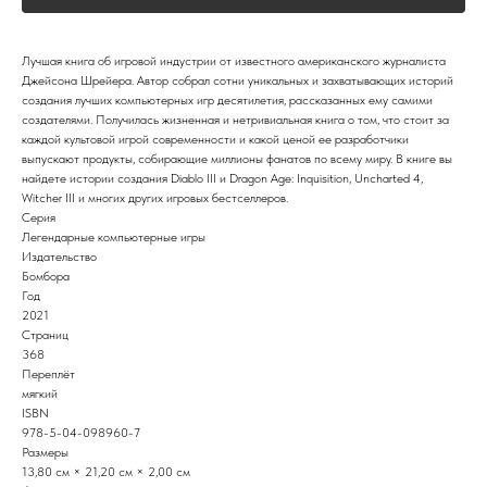
Лучшая книга об игровой индустрии от известного американского журналиста
Джейсона Шрейера. Автор собрал сотни уникальных и захватывающих историй
создания лучших компьютерных игр десятилетия, рассказанных ему самими
создателями. Получилась жизненная и нетривиальная книга о том, что стоит за
каждой культовой игрой современности и какой ценой ее разработчики
выпускают продукты, собирающие миллионы фанатов по всему миру. В книге вы
найдете истории создания Diablo III и Dragon Age: Inquisition, Uncharted 4,
Witcher III и многих других игровых бестселлеров.
Серия
Легендарные компьютерные игры
Издательство
Бомбора
Год
2021
Страниц
368
Переплёт
мягкий
ISBN
978-5-04-098960-7
Размеры
13,80 см × 21,20 см × 2,00 см