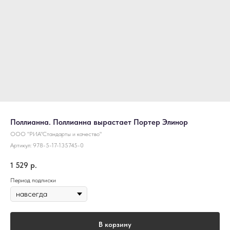
Поллианна. Поллианна вырастает Портер Элинор
ООО "РИА"Стандарты и качество"
Артикул:
978-5-17-135745-0
1 529
р.
Период подписки
В корзину