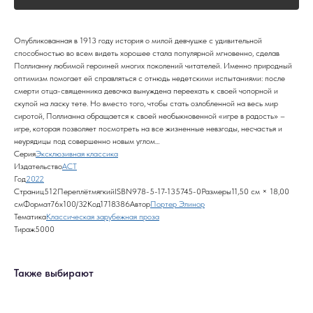
Опубликованная в 1913 году история о милой девчушке с удивительной
способностью во всем видеть хорошее стала популярной мгновенно, сделав
Поллианну любимой героиней многих поколений читателей. Именно природный
оптимизм помогает ей справляться с отнюдь недетскими испытаниями: после
смерти отца-священника девочка вынуждена переехать к своей чопорной и
скупой на ласку тете. Но вместо того, чтобы стать озлобленной на весь мир
сиротой, Поллианна обращается к своей необыкновенной «игре в радость» –
игре, которая позволяет посмотреть на все жизненные невзгоды, несчастья и
неурядицы под совершенно новым углом…
Серия
Эксклюзивная классика
Издательство
АСТ
Год
2022
Страниц512ПереплётмягкийISBN978-5-17-135745-0Размеры11,50 см × 18,00
смФормат76x100/32Код1718386Автор
Портер Элинор
Тематика
Классическая зарубежная проза
Тираж5000
Также выбирают