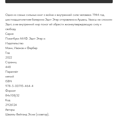
Одна из самых сильных книг о войне и внутренней силе человека. 1944 год,
шестнадцатилетняя балерина Эдит Эгер отправлена в Аушвиц. Ужасы не сломили
Эдит, а ее внутренний мир помог ей обрести жизнеутверждающую силу и
свободу.
Серия
Покетбуки МИФ. Эдит Эгер м
Издательство
Манн, Иванов и Фербер
Год
2022
Страниц
448
Переплёт
мягкий
ISBN
978-5-00195-464-4
Формат
84x108/32
Код
2926124
Авторы
Швалль-Вейганд Эсме (соавтор),