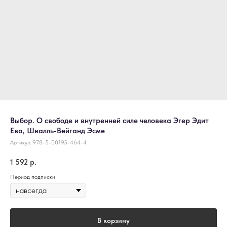
Выбор. О свободе и внутренней силе человека Эгер Эдит
Ева, Швалль-Вейганд Эсме
Артикул:
978-5-00195-464-4
1 592
р.
Период подписки
В корзину