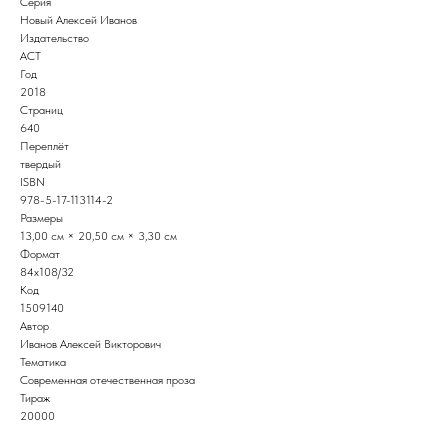
Серия
Новый Алексей Иванов
Издательство
АСТ
Год
2018
Страниц
640
Переплёт
твердый
ISBN
978-5-17-113114-2
Размеры
13,00 см × 20,50 см × 3,30 см
Формат
84x108/32
Код
1509140
Автор
Иванов Алексей Викторович
Тематика
Современная отечественная проза
Тираж
20000