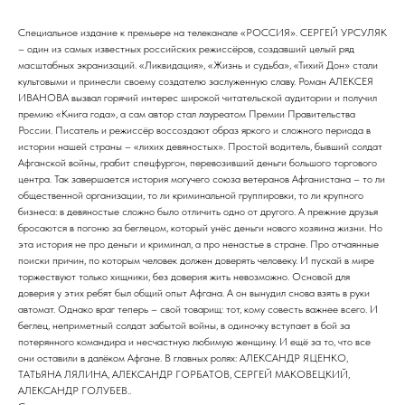
Специальное издание к премьере на телеканале «РОССИЯ». СЕРГЕЙ УРСУЛЯК
– один из самых известных российских режиссёров, создавший целый ряд
масштабных экранизаций. «Ликвидация», «Жизнь и cудьба», «Тихий Дон» стали
культовыми и принесли своему создателю заслуженную славу. Роман АЛЕКСЕЯ
ИВАНОВА вызвал горячий интерес широкой читательской аудитории и получил
премию «Книга года», а сам автор стал лауреатом Премии Правительства
России. Писатель и режиссёр воссоздают образ яркого и сложного периода в
истории нашей страны – «лихих девяностых». Простой водитель, бывший солдат
Афганской войны, грабит спецфургон, перевозивший деньги большого торгового
центра. Так завершается история могучего союза ветеранов Афганистана – то ли
общественной организации, то ли криминальной группировки, то ли крупного
бизнеса: в девяностые сложно было отличить одно от другого. А прежние друзья
бросаются в погоню за беглецом, который унёс деньги нового хозяина жизни. Но
эта история не про деньги и криминал, а про ненастье в стране. Про отчаянные
поиски причин, по которым человек должен доверять человеку. И пускай в мире
торжествуют только хищники, без доверия жить невозможно. Основой для
доверия у этих ребят был общий опыт Афгана. А он вынудил снова взять в руки
автомат. Однако враг теперь – свой товарищ: тот, кому совесть важнее всего. И
беглец, неприметный солдат забытой войны, в одиночку вступает в бой за
потерянного командира и несчастную любимую женщину. И ещё за то, что все
они оставили в далёком Афгане. В главных ролях: АЛЕКСАНДР ЯЦЕНКО,
ТАТЬЯНА ЛЯЛИНА, АЛЕКСАНДР ГОРБАТОВ, СЕРГЕЙ МАКОВЕЦКИЙ,
АЛЕКСАНДР ГОЛУБЕВ..