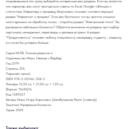
понравившиеся или сразу выбирайте интересные вам разделы. Если вы аналитик
или маркетер, вам могут пригодиться советы по Excel, Google-таблицам и
статистике. Маркетеру и продавцу, безусловно, поможет соответствующий
раздел "Маркетинг и продажи". Если вас беспокоит, что вы тратите слишком
много времени на обработку писем - откройте раздел "Электронная почта". Вы
руководите небольшим бизнесом? Обратите внимание на разделы про подбор
персонала, менеджмент, переговоры и деловые встречи. А раздел
"Продуктивность" поможет любому специалисту, менеджеру, студенту - каждому,
кто хотел бы успевать больше.
Серия МИФ. Личное развитие м
Издательство Манн, Иванов и Фербер
Год 2019
Страниц 256
Переплёт мягкий
ISBN 978-5-00146-308-5
Размеры 16,50 см × 21,00 см × 1,50 см
Формат 70х90/16
Код 1589357
Авторы Манн Игорь Борисович, Шагабутдинов Ренат (соавтор)
Тематика Управление бизнесом
Тираж 3000
Также выбирают