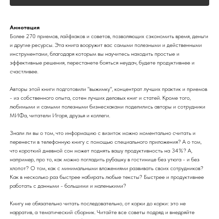
Аннотация
Более 270 приемов, лайфхаков и советов, позволяющих сэкономить время, деньги
и другие ресурсы. Эта книга вооружит вас самыми полезными и действенными
инструментами, благодаря которым вы научитесь находить простые и
эффективные решения, перестанете бояться неудач, будете продуктивнее и
счастливее.
Авторы этой книги подготовили "выжимку", концентрат лучших практик и приемов
- из собственного опыта, сотен лучших деловых книг и статей. Кроме того,
любимыми и самыми полезными бизнесхаками поделились авторы и сотрудники
МИФа, читатели Игоря, друзья и коллеги.
Знали ли вы о том, что информацию с визиток можно моментально считать и
перенести в телефонную книгу с помощью специального приложения? А о том,
что короткий дневной сон может поднять вашу продуктивность на 34%? А,
например, про то, как можно погладить рубашку в гостинице без утюга - и без
хлопот? О том, как с минимальными вложениями развивать своих сотрудников?
Как в несколько раз быстрее набирать любые тексты? Быстрее и продуктивнее
работать с данными - большими и маленькими?
Книгу не обязательно читать последовательно, от корки до корки: это не
нарратив, а тематический сборник. Читайте все советы подряд и внедряйте