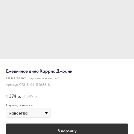
Ежевичное вино Харрис Джоанн
ООО "РИА"Стандарты и качество"
Артикул:
978-5-04-112685-8
1 374
р.
1 399
р.
Период подписки
В корзину