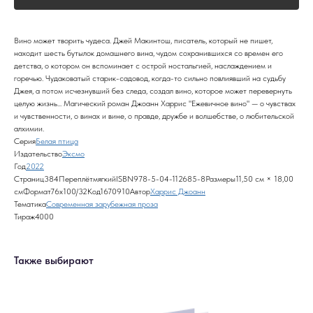
Вино может творить чудеса. Джей Макинтош, писатель, который не пишет,
находит шесть бутылок домашнего вина, чудом сохранившихся со времен его
детства, о котором он вспоминает с острой ностальгией, наслаждением и
горечью. Чудаковатый старик-садовод, когда-то сильно повлиявший на судьбу
Джея, а потом исчезнувший без следа, создал вино, которое может перевернуть
целую жизнь... Магический роман Джоанн Харрис "Ежевичное вино" — о чувствах
и чувственности, о винах и вине, о правде, дружбе и волшебстве, о любительской
алхимии.
Серия
Белая птица
Издательство
Эксмо
Год
2022
Страниц384ПереплётмягкийISBN978-5-04-112685-8Размеры11,50 см × 18,00
смФормат76x100/32Код1670910Автор
Харрис Джоанн
Тематика
Современная зарубежная проза
Тираж4000
Также выбирают