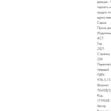
дальше… 
терпеть 
трудно по
единстве
Серия
Проза дл
Издатель
АСТ
Год
2021
Страниц
224
Переплё
твердый
ISBN
978-5-17
Формат
70x108/3
Код
1719508
Автор