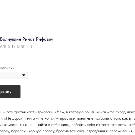
 Валиуллин Ринат Рифович
978-5-17-136114-3
одписки
орзину
» — это третья часть трилогии «Не», в которую вошли книги «Не складывае
 и «Не дура», Книга «Не хочу» — простые, понятные истории о том, как в 
ные моменты жизни найти в себе силы, собрать себя из того, что есть, что
голову, пересечь черную полосу, бросив все свои страдания и переживания,