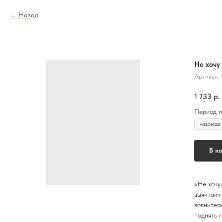
Назад
Не хочу
Артикул:
1 733
р.
Период п
В к
«Не хочу
вычитай»
волнитель
поднять 