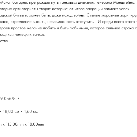
ийская батарея, преграждая путь танковым дивизиям генерала Манштейна. 
олодые артиллеристы творят историю: от итога операции зависит успех
адской битвы и, может быть, даже исход войны. Стылые морозные зори, кру
жаса, стремление выжить, невозможность отступить... И среди всего этого 
героев простое желание любить и быть любимыми, которое сильнее страха 
ющихся немецких танков.
ство
т
9-05678-7
× 18,00 см × 1,60 см
 x 115.00mm x 18.00mm