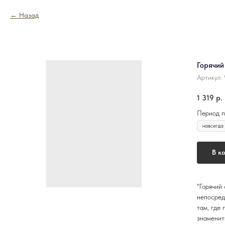
Назад
Горячий
Артикул:
1 319
р.
Период п
В к
"Горячий
непосред
там, где
знаменит