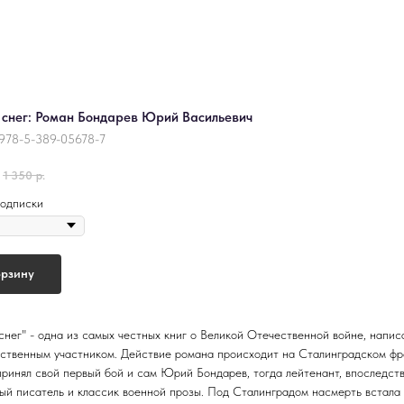
 снег: Роман Бондарев Юрий Васильевич
978-5-389-05678-7
1 350
р.
одписки
орзину
 снег" - одна из самых честных книг о Великой Отечественной войне, напис
ственным участником. Действие романа происходит на Сталинградском фр
 принял свой первый бой и сам Юрий Бондарев, тогда лейтенант, впоследст
ый писатель и классик военной прозы. Под Сталинградом насмерть встала