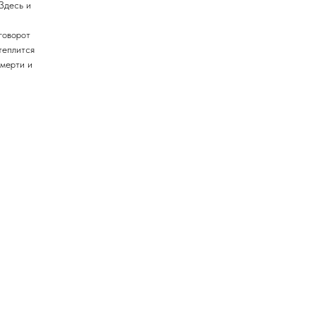
Здесь и
говорот
теплится
смерти и