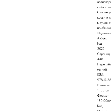
артиллер
сейчас м
Сталингр
крови и у
в душах 
приближа
Издатель
Азбука
Год
2022
Страниц
448
Переплё
мягкий
ISBN
978-5-38
Размеры
11,50 см 
Формат
180.00mm
Код