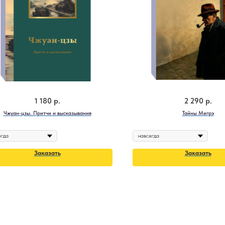
1 180
р.
2 290
р.
Чжуан-цзы. Притчи и высказывания
Тайны Мегрэ
Заказать
Заказать