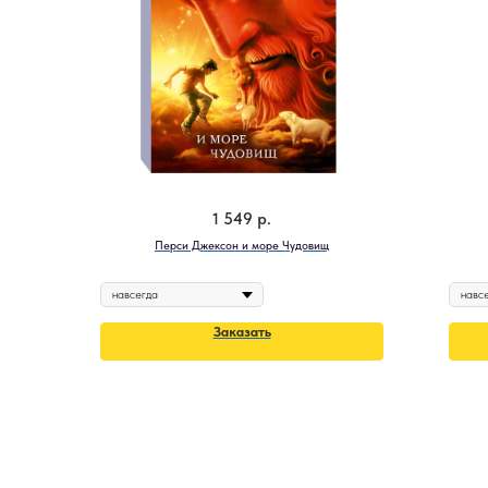
1 549
р.
Перси Джексон и море Чудовищ
Заказать