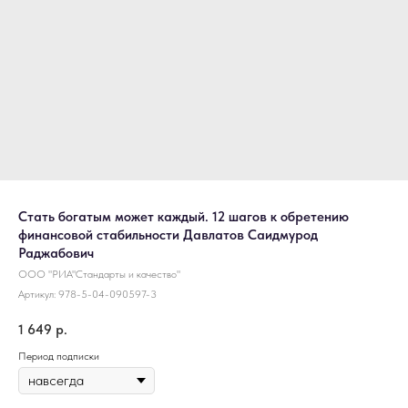
Стать богатым может каждый. 12 шагов к обретению
финансовой стабильности Давлатов Саидмурод
Раджабович
ООО "РИА"Стандарты и качество"
Артикул:
978-5-04-090597-3
1 649
р.
Период подписки