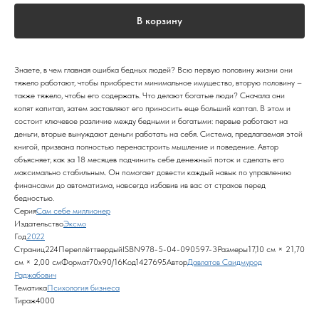
В корзину
Знаете, в чем главная ошибка бедных людей? Всю первую половину жизни они
тяжело работают, чтобы приобрести минимальное имущество, вторую половину –
также тяжело, чтобы его содержать. Что делают богатые люди? Сначала они
копят капитал, затем заставляют его приносить еще больший каптал. В этом и
состоит ключевое различие между бедными и богатыми: первые работают на
деньги, вторые вынуждают деньги работать на себя. Система, предлагаемая этой
книгой, призвана полностью перенастроить мышление и поведение. Автор
объясняет, как за 18 месяцев подчинить себе денежный поток и сделать его
максимально стабильным. Он помогает довести каждый навык по управлению
финансами до автоматизма, навсегда избавив ив вас от страхов перед
бедностью.
Серия
Сам себе миллионер
Издательство
Эксмо
Год
2022
Страниц224ПереплёттвердыйISBN978-5-04-090597-3Размеры17,10 см × 21,70
см × 2,00 смФормат70x90/16Код1427695Автор
Давлатов Саидмурод
Раджабович
Тематика
Психология бизнеса
Тираж4000