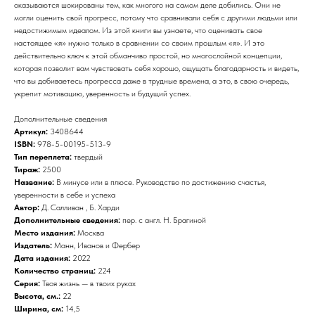
оказываются шокированы тем, как многого на самом деле добились. Они не
могли оценить свой прогресс, потому что сравнивали себя с другими людьми или
недостижимым идеалом. Из этой книги вы узнаете, что оценивать свое
настоящее «я» нужно только в сравнении со своим прошлым «я». И это
действительно ключ к этой обманчиво простой, но многослойной концепции,
которая позволит вам чувствовать себя хорошо, ощущать благодарность и видеть,
что вы добиваетесь прогресса даже в трудные времена, а это, в свою очередь,
укрепит мотивацию, уверенность и будущий успех.
Дополнительные сведения
Артикул:
3408644
ISBN:
978-5-00195-513-9
Тип переплета:
твердый
Тираж:
2500
Название:
В минусе или в плюсе. Руководство по достижению счастья,
уверенности в себе и успеха
Автор:
Д. Салливан , Б. Харди
Дополнительные сведения:
пер. с англ. Н. Брагиной
Место издания:
Москва
Издатель:
Манн, Иванов и Фербер
Дата издания:
2022
Количество страниц:
224
Серия:
Твоя жизнь — в твоих руках
Высота, см.:
22
Ширина, см:
14,5