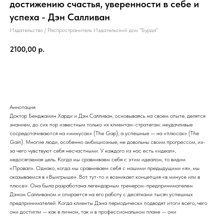
достижению счастья, уверенности в себе и
успеха - Дэн Салливан
Издательство / Распространитель Издательский дом "Бурда"
2100,00
р.
В корзину
Аннотация
Доктор Бенджамин Харди и Дэн Салливан, основываясь на своем опыте, делятся
знанием, до сих пор известным только их клиентам-стратегам: неудачливые
сосредотачиваются на «минусах» (The Gap), а успешные — на «плюсах» (The
Gain). Многие люди, особенно амбициозные, не довольны своим прогрессом, из-
за чего чувствуют себя несчастными. У каждого из нас есть «идеал»,
недосягаемая цель. Когда мы сравниваем себя с этим идеалом, то видим
«Провал». Однако, когда мы сравниваем себя с нашими предыдущими «я», мы
оказываемся в «Выигрыше». Вот тут-то и возникает концепция «в минусе или в
плюсе». Она была разработана легендарным тренером-предпринимателем
Дэном Салливаном и опирается на его работу с десятками тысяч успешных
предпринимателей. Когда клиенты Дэна периодически подводят итоги всего, чего
они достигли — как в личном, так и в профессиональном плане — они