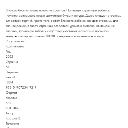
Вначале блокнот очень похож на прописи. На первых страницах ребенок
научится записывать новые шахматные буквы и фигуры. Далее следуют страницы
для записи партий. Кроме того, в этом блокноте ребенок найдет: страницы для
записи решения задач, страницы для записи уроков и выполнения домашних
заданий, турнирную таблицу и карточку участника, шахматные правила и
выдержки из правил шахмат ФИДЕ, сведения о всех чемпионах мира.
Издательство
Калиниченко
Год
2022
Страниц
64
Переплёт
мягкий
ISBN
978-5-907234-72-7
Формат
скрепка
Код
2943406
Автор
Костров В.
Тематика