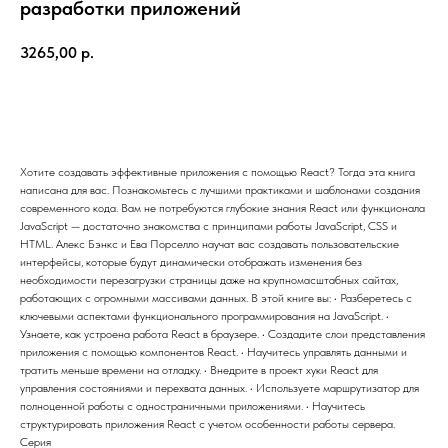
разработки приложений
3265,00
р.
В корзину
Хотите создавать эффективные приложения с помощью React? Тогда эта книга
написана для вас. Познакомьтесь c лучшими практиками и шаблонами создания
современного кода. Вам не потребуются глубокие знания React или функционала
JavaScript — достаточно знакомства с принципами работы JavaScript, CSS и
HTML. Алекс Бэнкс и Ева Порселло научат вас создавать пользовательские
интерфейсы, которые будут динамически отображать изменения без
необходимости перезагрузки страницы даже на крупномасштабных сайтах,
работающих с огромными массивами данных. В этой книге вы: • Разберетесь с
ключевыми аспектами функционального программирования на JavaScript. •
Узнаете, как устроена работа React в браузере. • Создадите слои представления
приложения с помощью компонентов React. • Научитесь управлять данными и
тратить меньше времени на отладку. • Внедрите в проект хуки React для
управления состояниями и перехвата данных. • Используете маршрутизатор для
полноценной работы с одностраничными приложениями. • Научитесь
структурировать приложения React с учетом особенности работы сервера.
Серия