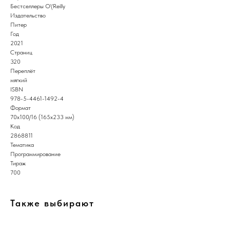
Бестселлеры O\'Reilly
Издательство
Питер
Год
2021
Страниц
320
Переплёт
мягкий
ISBN
978-5-4461-1492-4
Формат
70х100/16 (165х233 мм)
Код
2868811
Тематика
Программирование
Тираж
700
Также выбирают