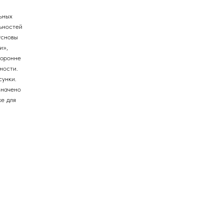
ьных
ьностей
Основы
и»,
торонне
ности.
сунки.
значено
же для