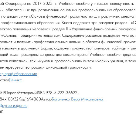
ой Федерации на 2017–2023 гг. Учебное пособие учитывает совокупность
ий, обязательных при реализации основных профессиональных образовател
 по дисциплине «Основы финансовой грамотности» для различных специал
 профессионального образования. Книга содержит три раздела: раздел I «
еского поведения человека», раздел II «Управление финансовыми ресурсам
II «Основы предпринимательства». Содержание разделов позволяет многос
предмет и получить профессиональные навыки в области финансовой грамот
 изложен в доступной форме, содержит множество примеров, таблицы и ри
ждой темы приведены вопросы для самоконтроля. Учебное пособие предна
ентов колледжей, техникумов и профессионально-технических училищ, а так
о интересуется вопросами финансовой грамотности.
ед.проф.образование
ство
Феникс
159ПереплёттвердыйISBN978-5-222-36522-
84х108/32Код1694380Автор
Богаченко Вера Михайловна
Другие издания
00