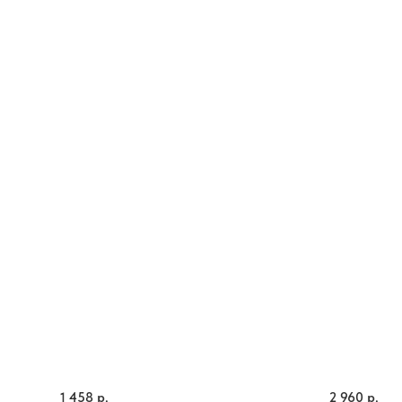
1 458
р.
2 960
р.