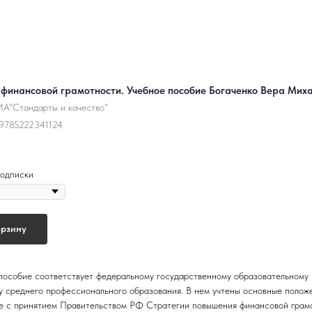
финансовой грамотности. Учебное пособие Богаченко Вера Мих
А"Стандарты и качество"
9785222341124
одписки
орзину
пособие соответствует федеральному государственному образовательному
у среднего профессионального образования. В нем учтены основные полож
е с принятием Правительством РФ Стратегии повышения финансовой грам