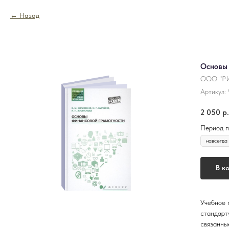
Назад
Основы 
ООО "РИ
Артикул:
2 050
р.
Период п
В к
Учебное 
стандарт
связанны