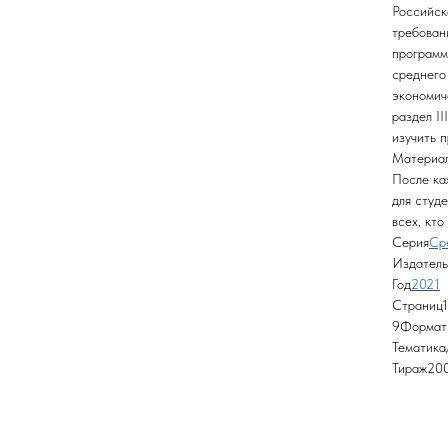
Российск
требован
программ
среднего
экономич
раздел I
изучить 
Материал
После ка
для студ
всех, кт
Серия
Ср
Издатель
Год
2021
Страниц
9Формат
Тематика
Тираж20